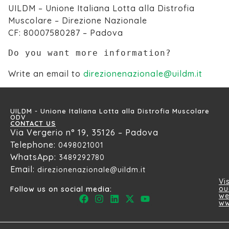
UILDM – Unione Italiana Lotta alla Distrofia
Muscolare – Direzione Nazionale
CF: 80007580287 – Padova
Do you want more information?
Write an email to
direzionenazionale@uildm.it
UILDM - Unione Italiana Lotta alla Distrofia Muscolare
ODV
CONTACT US
Via Vergerio n° 19, 35126 – Padova
Telephone:
0498021001
WhatsApp:
3489292780
Email:
direzionenazionale@uildm.it
Vis
ou
Follow us on social media:
we
ww