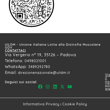
UILDM - Unione Italiana Lotta alla Distrofia Muscolare
ODV
CONTATTACI
Via Vergerio n° 19, 35126 – Padova
Telefono:
0498021001
WhatsApp:
3489292780
Email:
direzionenazionale@uildm.it
Vi
il
no
Seguici sui social:
si
ww
Informativa Privacy
Cookie Policy
|