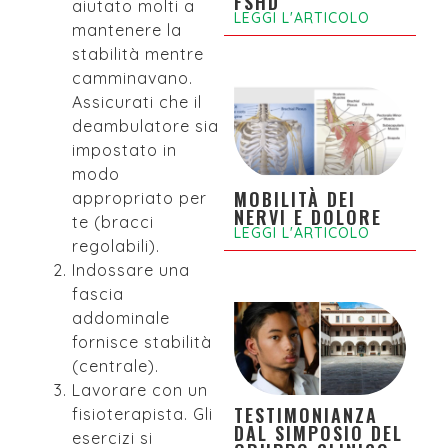
FSHD
aiutato molti a
LEGGI L'ARTICOLO
mantenere la
stabilità mentre
camminavano.
Assicurati che il
deambulatore sia
impostato in
modo
MOBILITÀ DEI
appropriato per
NERVI E DOLORE
te (bracci
LEGGI L'ARTICOLO
regolabili).
Indossare una
fascia
addominale
fornisce stabilità
(centrale).
Lavorare con un
TESTIMONIANZA
fisioterapista. Gli
DAL SIMPOSIO DEL
esercizi si