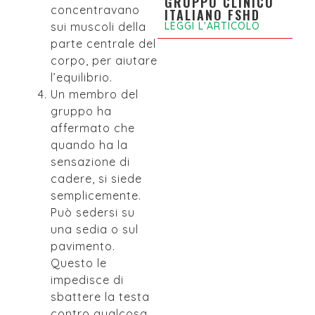
GRUPPO CLINICO
concentravano
ITALIANO FSHD
LEGGI L'ARTICOLO
sui muscoli della
parte centrale del
corpo, per aiutare
l’equilibrio.
Un membro del
gruppo ha
affermato che
quando ha la
sensazione di
cadere, si siede
semplicemente.
Può sedersi su
una sedia o sul
pavimento.
Questo le
impedisce di
sbattere la testa
contro qualcosa.