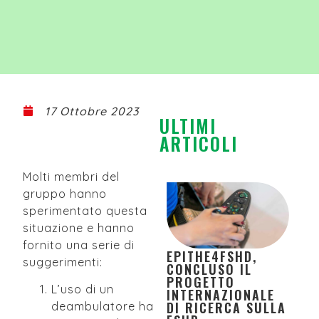
17 Ottobre 2023
ULTIMI
ARTICOLI
Molti membri del
gruppo hanno
sperimentato questa
situazione e hanno
fornito una serie di
EPITHE4FSHD,
suggerimenti:
CONCLUSO IL
PROGETTO
L’uso di un
INTERNAZIONALE
DI RICERCA SULLA
deambulatore ha